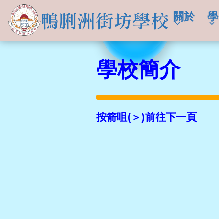
關於
學
學校簡介
按箭咀(＞)前往下一頁