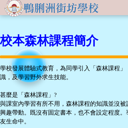
關於
學生發展
學校簡介
資訊及活動
品德培育
校本森林課程簡介
學習資源
傳媒報導
校長的話
Information for
non-Chinese parents
學生支援
入學申請
交流活動
行政架構
學校支援摘要
聯絡我們
小一適應
學校發展體驗式教育，為同學引入「森林課程」
活動相集
學校成員
School Support Summary
潛能發展
識，及學習野外求生技能。
升中資訊
學校設施
支援非華語同學的措施
獲獎成就
甚麼是「森林課程」?
校曆表
學校計劃及報告
與課室內學習有所不用，森林課程的知識並沒被
升中派位
學生成就
校車路線
校歌
興趣帶動。既沒有固定書本，也不會設定程度。
領袖培訓
學生投稿
教師成就
友生命中。
校服樣式
刊物