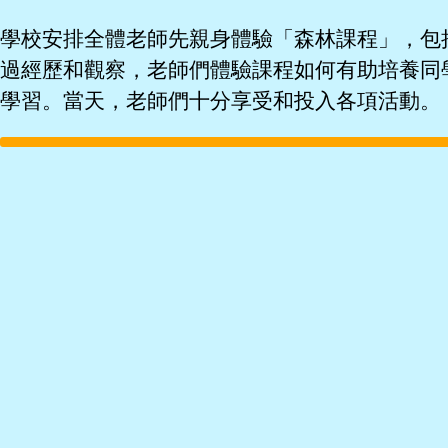
學生佳作
校友成就
入學辦法
家長教師會
學校安排全體老師先親身體驗「森林課程」，包
升中派位
過經歷和觀察，老師們體驗課程如何有助培養同
家長心聲
學習。當天，老師們十分享受和投入各項活動。