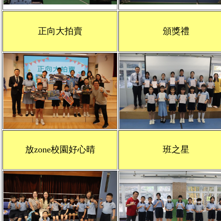
正向大拍賣
頒獎禮
放zone校園好心晴
班之星