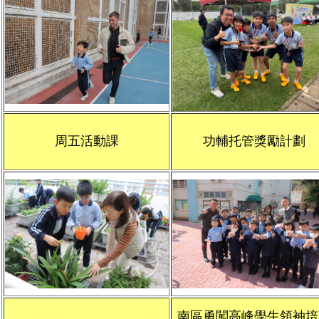
周五活動課
功輔托管獎勵計劃
南區勇闖高峰學生領袖培