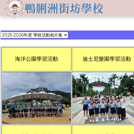
關於
學生發展
學校簡介
資訊及活動
品德培育
學習資源
-->
傳媒報導
校長的話
Information for
non-Chinese parents
學生支援
入學申請
交流活動
行政架構
海洋公園學習活動
迪士尼樂園學習活動
學校支援摘要
聯絡我們
小一適應
活動相集
學校成員
School Support Summary
潛能發展
升中資訊
學校設施
支援非華語同學的措施
獲獎成就
校曆表
學校計劃及報告
升中派位
學生成就
校車路線
校歌
領袖培訓
學生投稿
教師成就
校服樣式
刊物