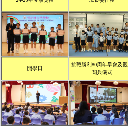
24-25年度頒獎禮
班長委任禮
抗戰勝利80周年早會及觀
開學日
閲兵儀式