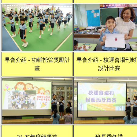
早會介紹 - 功輔托管獎勵計
早會介紹 - 校運會場刊
畫
設計比賽