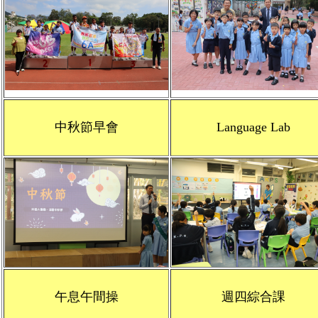
中秋節早會
Language Lab
午息午間操
週四綜合課