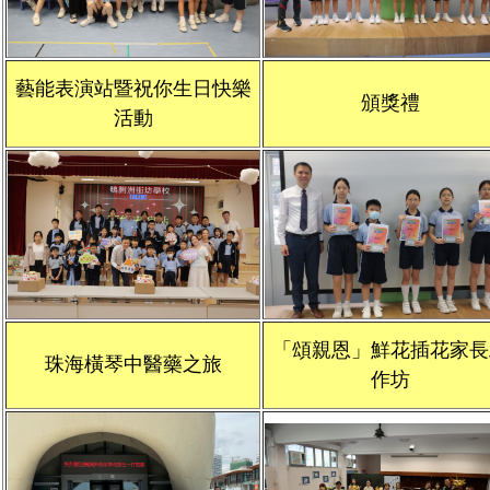
藝能表演站暨祝你生日快樂
頒獎禮
活動
「頌親恩」鮮花插花家長
珠海橫琴中醫藥之旅
作坊