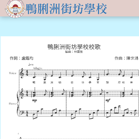
關於
學生發展
學校簡介
資訊及活動
品德培育
學習資源
傳媒報導
校長的話
Information for
non-Chinese parents
學生支援
入學申請
交流活動
行政架構
學校支援摘要
聯絡我們
小一適應
活動相集
學校成員
School Support Summary
潛能發展
升中資訊
學校設施
支援非華語同學的措施
獲獎成就
校曆表
學校計劃及報告
升中派位
學生成就
校車路線
校歌
領袖培訓
學生投稿
教師成就
校服樣式
刊物