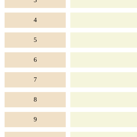
3
學生佳作
校友成就
入學辦法
家長教師會
4
升中派位
家長心聲
5
6
7
8
9