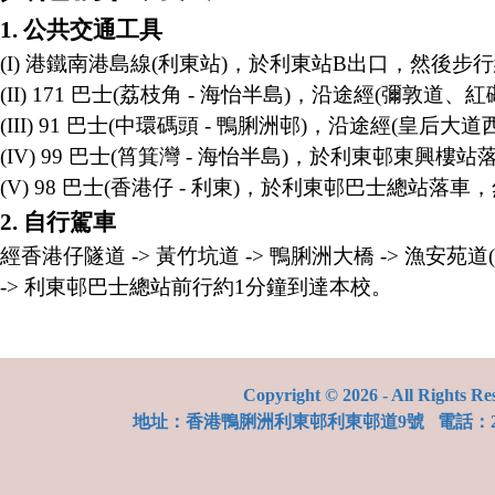
1. 公共交通工具
(I) 港鐵南港島線(利東站)，於利東站B出口，然後步
(II) 171 巴士(荔枝角 - 海怡半島)，沿途經(
(III) 91 巴士(中環碼頭 - 鴨脷洲邨)，沿途經
(IV) 99 巴士(筲箕灣 - 海怡半島)，於利東邨東興
(V) 98 巴士(香港仔 - 利東)，於利東邨巴士總站落
2. 自行駕車
經香港仔隧道 -> 黃竹坑道 -> 鴨脷洲大橋 -> 漁安苑道
-> 利東邨巴士總站前行約1分鐘到達本校。
Copyright © 2026 - All Rights Re
地址：
香港鴨脷洲利東邨利東邨道9號
電話：28