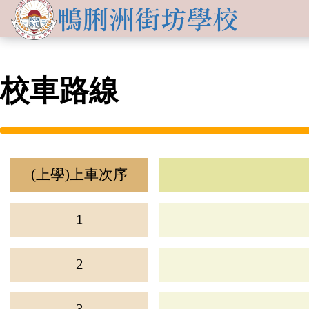
關於
學生發展
學校簡介
資訊及活動
校車路線
品德培育
學習資源
傳媒報導
校長的話
Information for
non-Chinese parents
學生支援
入學申請
交流活動
行政架構
學校支援摘要
聯絡我們
小一適應
活動相集
學校成員
School Support Summary
(上學)上車次序
潛能發展
升中資訊
學校設施
支援非華語同學的措施
1
獲獎成就
校曆表
學校計劃及報告
升中派位
學生成就
2
校車路線
校歌
領袖培訓
學生投稿
教師成就
校服樣式
刊物