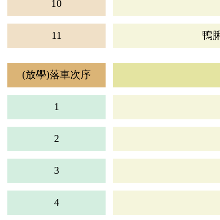
10
11
鴨
(放學)落車次序
1
2
3
4