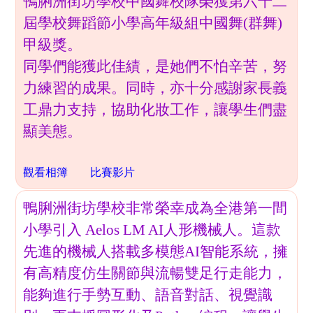
鴨脷洲街坊學校中國舞校隊榮獲第六十二
屆學校舞蹈節小學高年級組中國舞(群舞)
甲級獎。
同學們能獲此佳績，是她們不怕辛苦，努
力練習的成果。同時，亦十分感謝家長義
工鼎力支持，協助化妝工作，讓學生們盡
顯美態。
觀看相簿
比賽影片
鴨脷洲街坊學校非常榮幸成為全港第一間
小學引入 Aelos LM AI人形機械人。這款
先進的機械人搭載多模態AI智能系統，擁
有高精度仿生關節與流暢雙足行走能力，
能夠進行手勢互動、語音對話、視覺識