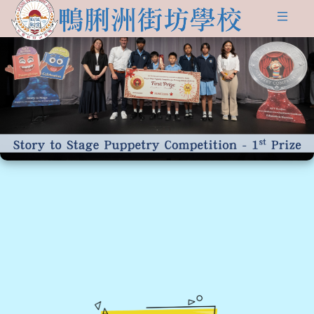
關於
學生發展
學校簡介
資訊及活動
品德培育
學習資源
傳媒報導
校長的話
Information for
non-Chinese parents
學生支援
入學申請
交流活動
行政架構
學校支援摘要
聯絡我們
小一適應
活動相集
學校成員
School Support Summary
潛能發展
升中資訊
學校設施
支援非華語同學的措施
獲獎成就
校曆表
學校計劃及報告
升中派位
學生成就
校車路線
校歌
領袖培訓
學生投稿
教師成就
校服樣式
刊物