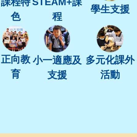
STEAM+課
課程特
學生支援
程
色
正向教
多元化課外
小一適應及
育
活動
支援