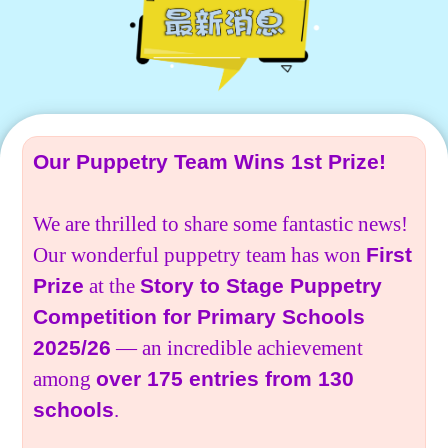
學生佳作
校友成就
入學辦法
家長教師會
升中派位
家長心聲
Our Puppetry Team Wins 1st Prize!
We are thrilled to share some fantastic news!
Our wonderful puppetry team has won
First
Prize
at the
Story to Stage Puppetry
Competition for Primary Schools
2025/26
— an incredible achievement
among
over 175 entries from 130
schools
.