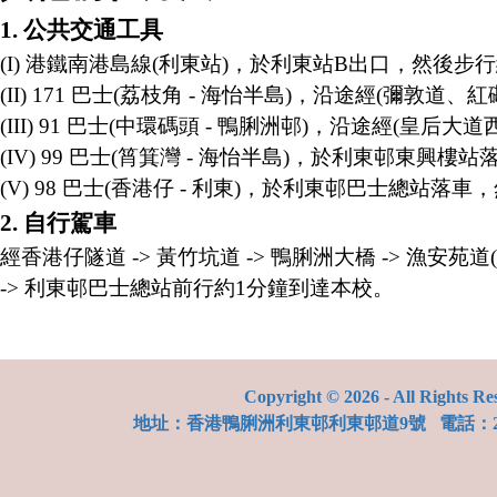
1. 公共交通工具
(I) 港鐵南港島線(利東站)，於利東站B出口，然後步
(II) 171 巴士(荔枝角 - 海怡半島)，沿途經(
(III) 91 巴士(中環碼頭 - 鴨脷洲邨)，沿途經
(IV) 99 巴士(筲箕灣 - 海怡半島)，於利東邨東興
(V) 98 巴士(香港仔 - 利東)，於利東邨巴士總站落
2. 自行駕車
經香港仔隧道 -> 黃竹坑道 -> 鴨脷洲大橋 -> 漁安苑道
-> 利東邨巴士總站前行約1分鐘到達本校。
Copyright © 2026 - All Rights Re
地址：
香港鴨脷洲利東邨利東邨道9號
電話：28