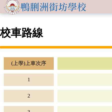
關於
學生發展
學校簡介
資訊及活動
校車路線
品德培育
學習資源
傳媒報導
校長的話
Information for
non-Chinese parents
學生支援
入學申請
交流活動
行政架構
學校支援摘要
聯絡我們
小一適應
活動相集
學校成員
School Support Summary
(上學)上車次序
潛能發展
升中資訊
學校設施
支援非華語同學的措施
1
獲獎成就
校曆表
學校計劃及報告
升中派位
學生成就
2
校車路線
校歌
領袖培訓
學生投稿
教師成就
校服樣式
刊物