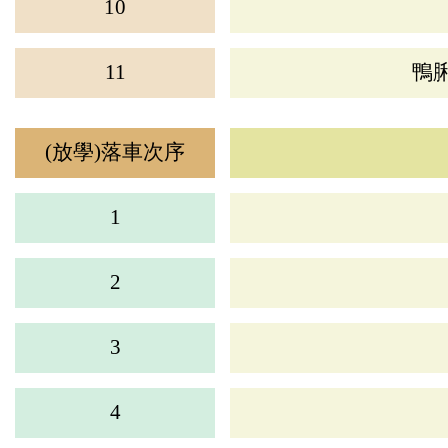
10
11
鴨
(放學)落車次序
1
2
3
4