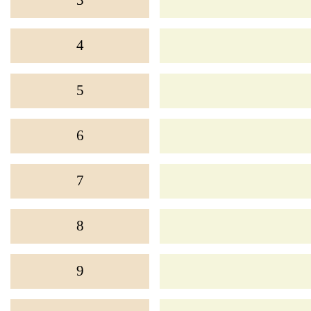
3
學生佳作
校友成就
入學辦法
家長教師會
4
升中派位
家長心聲
5
6
7
8
9