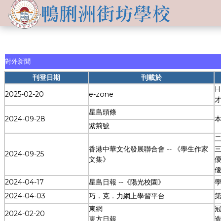
關於
學生發展
學校簡介
資訊及活動
品德培育
對外新聞
學習資源
傳媒報導
校長的話
Information for
刊登日期
刊載於
non-Chinese parents
學生支援
H
入學申請
2025-02-20
e-zone
交流活動
行政架構
學校支援摘要
聯絡我們
小一適應
星島頭條
2024-09-28
活動相集
學校成員
School Support Summary
紫荊號
潛能發展
二
升中資訊
學校設施
支援非華語同學的措施
香港中華文化發展聯合會 -- 《學生作家
三
2024-09-25
獲獎成就
文集》
優
校曆表
學校計劃及報告
優
升中派位
學生成就
2024-04-17
星島日報 --《陽光校園》
學
校車路線
校歌
2024-04-03
巧．克．力網上學習平台
領袖培訓
學生投稿
教師成就
東網
校服樣式
刊物
2024-02-20
東方日報