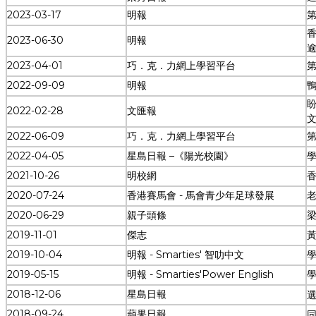
學生佳作
校友成就
2023-03-17
明報
入學辦法
家長教師會
2023-06-30
明報
升中派位
家長心聲
2023-04-01
巧．克．力網上學習平台
2022-09-09
明報
2022-02-28
文匯報
文
2022-06-09
巧．克．力網上學習平台
2022-04-05
星島日報 –《陽光校園》
學
2021-10-26
明校網
2020-07-24
香港賽馬會 - 馬會青少年足球發展
2020-06-29
親子頭條
2019-11-01
傑志
2019-10-04
明報 - Smarties' 智叻中文
學
2019-05-15
明報 - Smarties'Power English
學
2018-12-06
星島日報
2018-09-24
蘋果日報