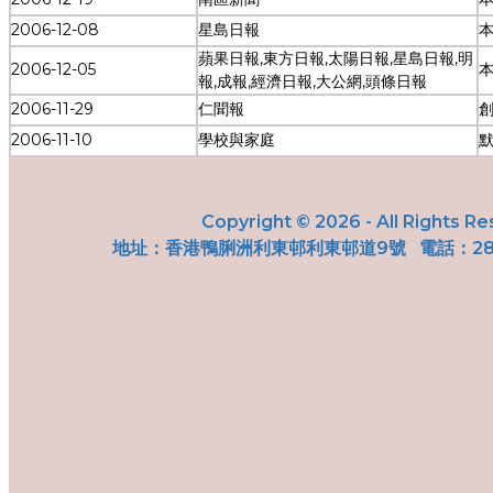
2006-12-08
星島日報
蘋果日報,東方日報,太陽日報,星島日報,明
2006-12-05
本
報,成報,經濟日報,大公網,頭條日報
2006-11-29
仁聞報
2006-11-10
學校與家庭
Copyright © 2026 - All Rights R
地址：
香港鴨脷洲利東邨利東邨道9號
電話：287