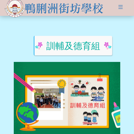
關於
學生發展
學校簡介
資訊及活動
品德培育
學習資源
訓輔及德育組
傳媒報導
校長的話
Information for
non-Chinese parents
學生支援
入學申請
交流活動
行政架構
學校支援摘要
聯絡我們
小一適應
活動相集
學校成員
School Support Summary
潛能發展
升中資訊
學校設施
支援非華語同學的措施
獲獎成就
校曆表
學校計劃及報告
升中派位
學生成就
校車路線
校歌
領袖培訓
學生投稿
教師成就
校服樣式
刊物