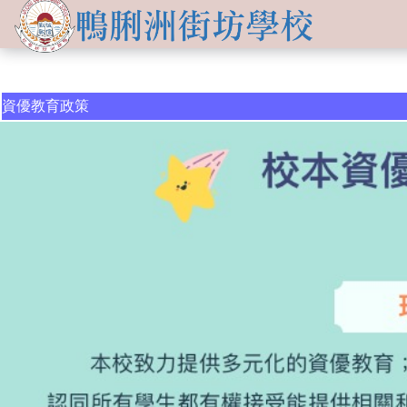
關於
學生發展
學校簡介
資訊及活動
資優教育政策
品德培育
學習資源
傳媒報導
校長的話
Information for
non-Chinese parents
學生支援
入學申請
交流活動
行政架構
學校支援摘要
聯絡我們
小一適應
活動相集
學校成員
School Support Summary
潛能發展
升中資訊
學校設施
支援非華語同學的措施
獲獎成就
校曆表
學校計劃及報告
升中派位
學生成就
校車路線
校歌
領袖培訓
學生投稿
教師成就
校服樣式
刊物