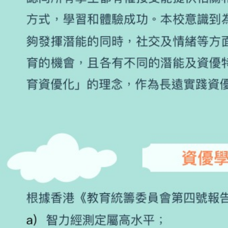
學生佳作
校友成就
入學辦法
家長教師會
升中派位
家長心聲