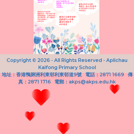
學生佳作
校友成就
入學辦法
家長教師會
升中派位
家長心聲
Copyright © 2026 - All Rights Reserved - Aplichau
Kaifong Primary School
地址：
香港鴨脷洲利東邨利東邨道9號
電話：2871 1669
傳
真：2871 1716 電郵：
akps@akps.edu.hk