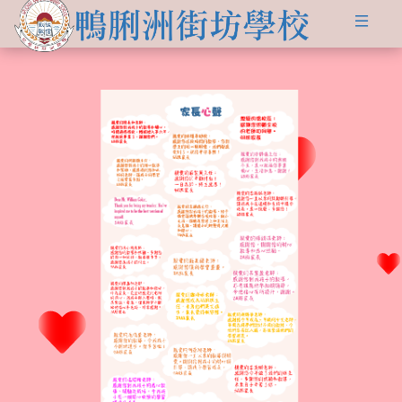
關於
學生發展
學校簡介
資訊及活動
品德培育
學習資源
傳媒報導
校長的話
Information for
non-Chinese parents
學生支援
入學申請
交流活動
行政架構
學校支援摘要
聯絡我們
小一適應
活動相集
學校成員
School Support Summary
潛能發展
升中資訊
學校設施
支援非華語同學的措施
獲獎成就
校曆表
學校計劃及報告
升中派位
學生成就
校車路線
校歌
領袖培訓
學生投稿
教師成就
校服樣式
刊物