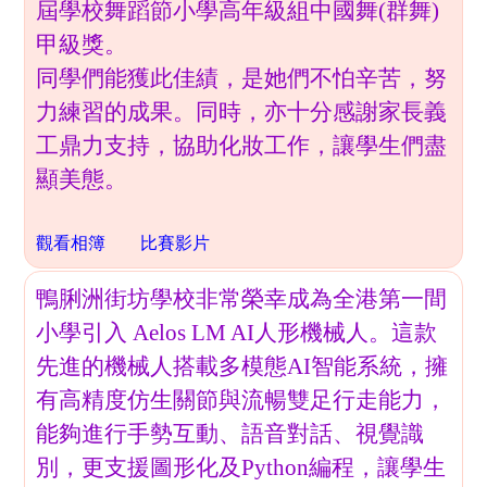
屆學校舞蹈節小學高年級組中國舞(群舞)
甲級獎。
同學們能獲此佳績，是她們不怕辛苦，努
力練習的成果。同時，亦十分感謝家長義
工鼎力支持，協助化妝工作，讓學生們盡
顯美態。
觀看相簿
比賽影片
鴨脷洲街坊學校非常榮幸成為全港第一間
小學引入 Aelos LM AI人形機械人。這款
先進的機械人搭載多模態AI智能系統，擁
有高精度仿生關節與流暢雙足行走能力，
能夠進行手勢互動、語音對話、視覺識
別，更支援圖形化及Python編程，讓學生