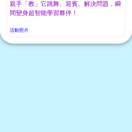
親手「教」它跳舞、迎賓、解決問題，瞬
間變身超智能學習夥伴！
活動照片
STE
A
M+
課
學生支援
課
程
特
程
色