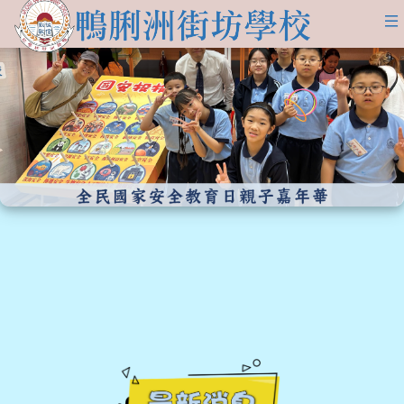
關於
學生發展
學校簡介
資訊及活動
品德培育
學習資源
傳媒報導
校長的話
Information for
non-Chinese parents
學生支援
入學申請
交流活動
行政架構
學校支援摘要
聯絡我們
小一適應
活動相集
學校成員
School Support Summary
潛能發展
升中資訊
學校設施
支援非華語同學的措施
獲獎成就
校曆表
學校計劃及報告
升中派位
學生成就
校車路線
校歌
領袖培訓
學生投稿
教師成就
校服樣式
刊物