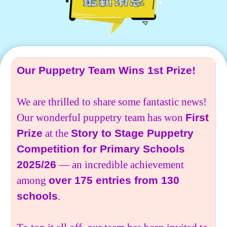
學生佳作
校友成就
入學辦法
家長教師會
升中派位
家長心聲
Our Puppetry Team Wins 1st Prize!
We are thrilled to share some fantastic news!
Our wonderful puppetry team has won
First
Prize
at the
Story to Stage Puppetry
Competition for Primary Schools
2025/26
— an incredible achievement
among
over 175 entries from 130
schools
.